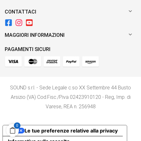

CONTATTACI

MAGGIORI INFORMAZIONI
PAGAMENTI SICURI
SOUND s.r.l. - Sede Legale c.so XX Settembre 44 Busto
Arsizio (VA) Cod.Fisc./P.iva 02423910120 - Reg, Imp. di
Varese, REA n. 256948
0
Le tue preferenze relative alla privacy