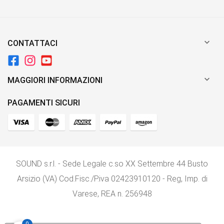

CONTATTACI

MAGGIORI INFORMAZIONI
PAGAMENTI SICURI
SOUND s.r.l. - Sede Legale c.so XX Settembre 44 Busto
Arsizio (VA) Cod.Fisc./P.iva 02423910120 - Reg, Imp. di
Varese, REA n. 256948