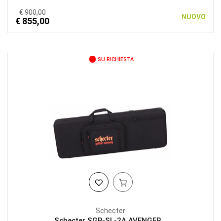
€ 900,00
NUOVO
€ 855,00
SU RICHIESTA
Schecter
Schecter SGR-SL-2A AVENGER...