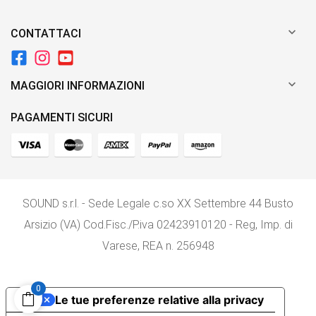

CONTATTACI

MAGGIORI INFORMAZIONI
PAGAMENTI SICURI
SOUND s.r.l. - Sede Legale c.so XX Settembre 44 Busto
Arsizio (VA) Cod.Fisc./P.iva 02423910120 - Reg, Imp. di
Varese, REA n. 256948
0
Le tue preferenze relative alla privacy