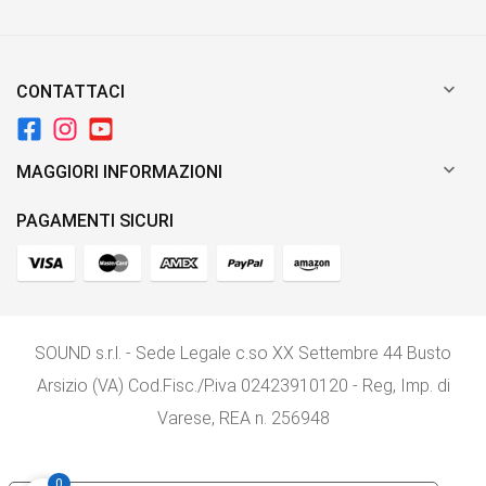

CONTATTACI

MAGGIORI INFORMAZIONI
PAGAMENTI SICURI
SOUND s.r.l. - Sede Legale c.so XX Settembre 44 Busto
Arsizio (VA) Cod.Fisc./P.iva 02423910120 - Reg, Imp. di
Varese, REA n. 256948
0