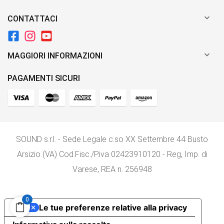

CONTATTACI

MAGGIORI INFORMAZIONI
PAGAMENTI SICURI
SOUND s.r.l. - Sede Legale c.so XX Settembre 44 Busto
Arsizio (VA) Cod.Fisc./P.iva 02423910120 - Reg, Imp. di
Varese, REA n. 256948
0
Le tue preferenze relative alla privacy