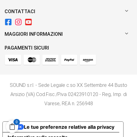

CONTATTACI

MAGGIORI INFORMAZIONI
PAGAMENTI SICURI
SOUND s.r.l. - Sede Legale c.so XX Settembre 44 Busto
Arsizio (VA) Cod.Fisc./P.iva 02423910120 - Reg, Imp. di
Varese, REA n. 256948
0
Le tue preferenze relative alla privacy