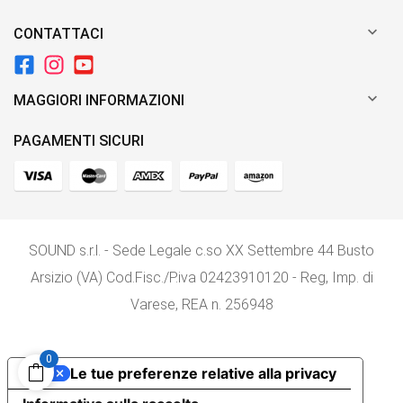

CONTATTACI

MAGGIORI INFORMAZIONI
PAGAMENTI SICURI
SOUND s.r.l. - Sede Legale c.so XX Settembre 44 Busto
Arsizio (VA) Cod.Fisc./P.iva 02423910120 - Reg, Imp. di
Varese, REA n. 256948
0
Le tue preferenze relative alla privacy