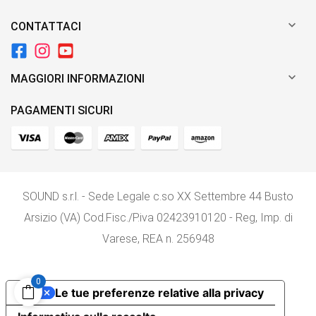

CONTATTACI

MAGGIORI INFORMAZIONI
PAGAMENTI SICURI
SOUND s.r.l. - Sede Legale c.so XX Settembre 44 Busto
Arsizio (VA) Cod.Fisc./P.iva 02423910120 - Reg, Imp. di
Varese, REA n. 256948
0
Le tue preferenze relative alla privacy