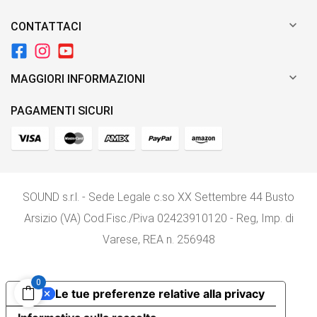

CONTATTACI

MAGGIORI INFORMAZIONI
PAGAMENTI SICURI
SOUND s.r.l. - Sede Legale c.so XX Settembre 44 Busto
Arsizio (VA) Cod.Fisc./P.iva 02423910120 - Reg, Imp. di
Varese, REA n. 256948
0
Le tue preferenze relative alla privacy