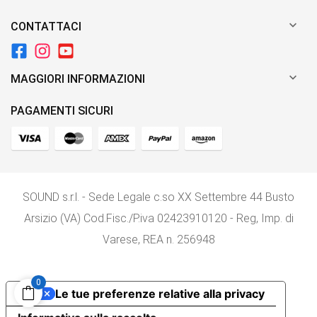

CONTATTACI

MAGGIORI INFORMAZIONI
PAGAMENTI SICURI
SOUND s.r.l. - Sede Legale c.so XX Settembre 44 Busto
Arsizio (VA) Cod.Fisc./P.iva 02423910120 - Reg, Imp. di
Varese, REA n. 256948
0
Le tue preferenze relative alla privacy