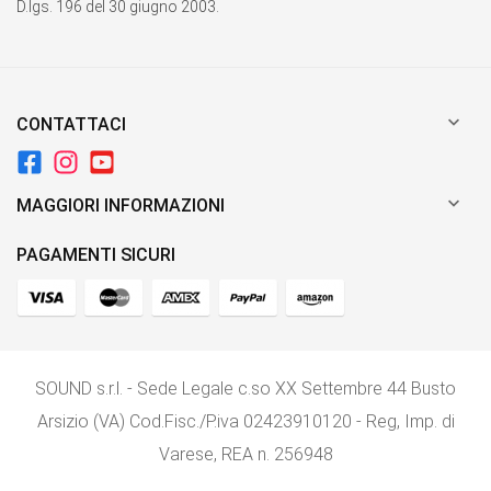
D.lgs. 196 del 30 giugno 2003.

CONTATTACI

MAGGIORI INFORMAZIONI
PAGAMENTI SICURI
SOUND s.r.l. - Sede Legale c.so XX Settembre 44 Busto
Arsizio (VA) Cod.Fisc./P.iva 02423910120 - Reg, Imp. di
Varese, REA n. 256948