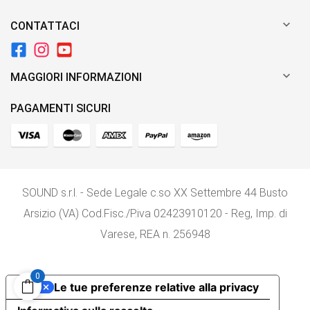

CONTATTACI

MAGGIORI INFORMAZIONI
PAGAMENTI SICURI
SOUND s.r.l. - Sede Legale c.so XX Settembre 44 Busto
Arsizio (VA) Cod.Fisc./P.iva 02423910120 - Reg, Imp. di
Varese, REA n. 256948
0
Le tue preferenze relative alla privacy