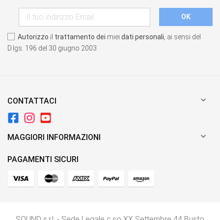
Autorizzo
il
trattamento dei
miei
dati personali
, ai sensi del
D.lgs. 196 del 30 giugno 2003.

CONTATTACI

MAGGIORI INFORMAZIONI
PAGAMENTI SICURI
SOUND s.r.l. - Sede Legale c.so XX Settembre 44 Busto