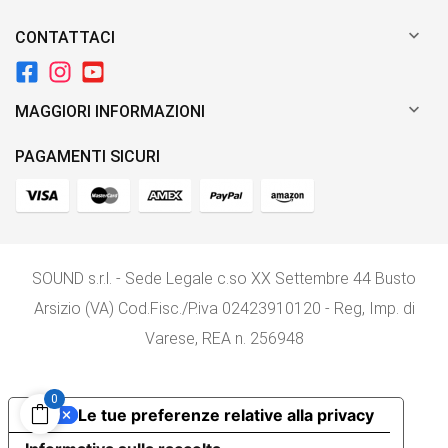

CONTATTACI

MAGGIORI INFORMAZIONI
PAGAMENTI SICURI
SOUND s.r.l. - Sede Legale c.so XX Settembre 44 Busto
Arsizio (VA) Cod.Fisc./P.iva 02423910120 - Reg, Imp. di
Varese, REA n. 256948
0
Le tue preferenze relative alla privacy