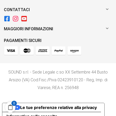

CONTATTACI

MAGGIORI INFORMAZIONI
PAGAMENTI SICURI
SOUND s.r.l. - Sede Legale c.so XX Settembre 44 Busto
Arsizio (VA) Cod.Fisc./P.iva 02423910120 - Reg, Imp. di
Varese, REA n. 256948
0
Le tue preferenze relative alla privacy