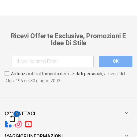
Ricevi Offerte Esclusive, Promozioni E
Idee Di Stile
Autorizzo
il
trattamento dei
miei
dati personali
, ai sensi del
D.lgs. 196 del 30 giugno 2003.

CONTATTACI
0

MAGGIORI INFORMAZIONI