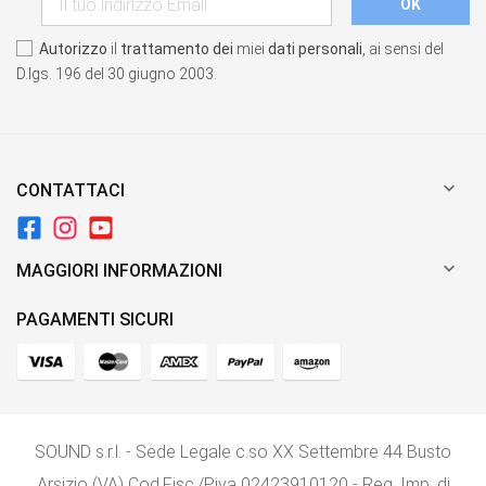
Autorizzo
il
trattamento dei
miei
dati personali
, ai sensi del
D.lgs. 196 del 30 giugno 2003.

CONTATTACI

MAGGIORI INFORMAZIONI
PAGAMENTI SICURI
SOUND s.r.l. - Sede Legale c.so XX Settembre 44 Busto
Arsizio (VA) Cod.Fisc./P.iva 02423910120 - Reg, Imp. di