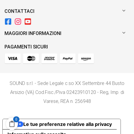

CONTATTACI

MAGGIORI INFORMAZIONI
PAGAMENTI SICURI
SOUND s.r.l. - Sede Legale c.so XX Settembre 44 Busto
Arsizio (VA) Cod.Fisc./P.iva 02423910120 - Reg, Imp. di
Varese, REA n. 256948
0
Le tue preferenze relative alla privacy