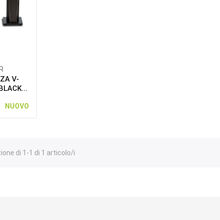
R
ZA V-
BLACK...
NUOVO
one di 1-1 di 1 articolo/i