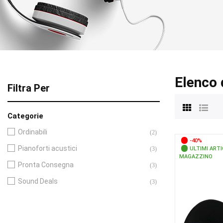
Elenco 
Filtra Per
Categorie
Ordinabili
(2)
-40%
Pianoforti acustici
(3)
ULTIMI ARTI
MAGAZZINO
Pronta Consegna
(3)
Sound Deals
(3)