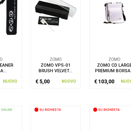
O
ZOMO
ZOMO
EANER
ZOMO VPS-01
ZOMO CD LARG
A...
BRUSH VELVET...
PREMIUM BORSA.
€ 5,00
€ 103,00
NUOVO
NUOVO
NUO
 ONLINE
SU RICHIESTA
SU RICHIESTA