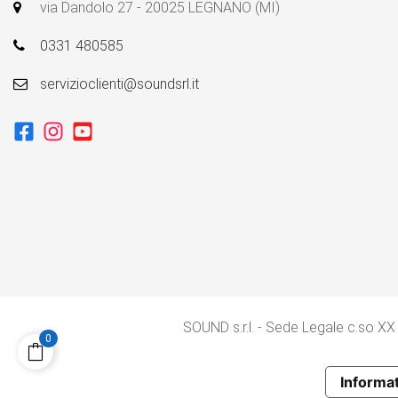
via Dandolo 27 - 20025 LEGNANO (MI)
0331 480585
servizioclienti@soundsrl.it
SOUND s.r.l. - Sede Legale c.so XX
0
Informat