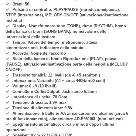
Brani: 50
Pulsanti di controllo: PLAY/PAUSE (riproduzione/pausa),
STOP (interruzione), MELODY ON/OFF (attivazione/disattivazione
melodia)
Display: Nome/numero tono (TONE), ritmo (RHYTHM), brano
della banca di brani (SONG BANK), nome/valore delle
impostazioni della tastiera
Tempo: Valore del tempo, metronomo, attesa
sincronizzazione, indicatore della battuta
Accordo: Nome dell'accordo
Stato della banca di brani: Riproduzione (PLAY), pausa
(PAUSE), attivazione/disattivazione parte della melodia (MELODY
ON/OFF)
Trasporto tonalità: 12 livelli (da -6 +5 semitoni)
Intonazione: Variabile (A4 = circa 440Hz ±50 cent)
Volume: 0 - 9 (10 livelli)
Connettore Cuffie/Output: Jack stereo 6,3mm
Impedenza di uscita: 78 Ohm
Tensione di uscita: 1,9V max
Tensione di alimentazione: 9,5V
Alimentazione: 6 batterie AA zinco-carbone o alcaline (circa 6
ore di funzionamento), alimentatore AD-E95100L (non incluso)
Spegnimento automatico: circa 6 minuti dopo l'ultima
operazione
Speaker: 10cm x2 (1,6W + 1,6W)