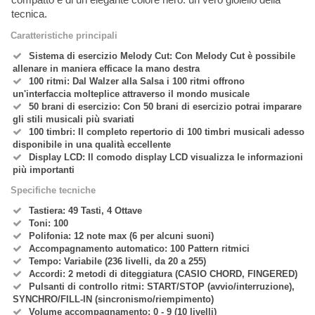
tecnica.
Caratteristiche principali
Sistema di esercizio Melody Cut: Con Melody Cut è possibile
allenare in maniera efficace la mano destra
100 ritmi: Dal Walzer alla Salsa i 100 ritmi offrono
un'interfaccia molteplice attraverso il mondo musicale
50 brani di esercizio: Con 50 brani di esercizio potrai imparare
gli stili musicali più svariati
100 timbri: Il completo repertorio di 100 timbri musicali adesso
disponibile in una qualità eccellente
Display LCD: Il comodo display LCD visualizza le informazioni
più importanti
Specifiche tecniche
Tastiera: 49 Tasti, 4 Ottave
Toni: 100
Polifonia: 12 note max (6 per alcuni suoni)
Accompagnamento automatico: 100 Pattern ritmici
Tempo: Variabile (236 livelli, da 20 a 255)
Accordi: 2 metodi di diteggiatura (CASIO CHORD, FINGERED)
Pulsanti di controllo ritmi: START/STOP (avvio/interruzione),
SYNCHRO/FILL-IN (sincronismo/riempimento)
Volume accompagnamento: 0 - 9 (10 livelli)