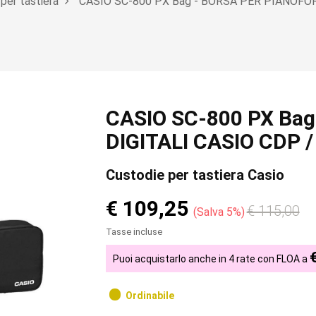
per tastiera
CASIO SC-800 PX Bag - BORSA PER PIANOFOR
CASIO SC-800 PX Bag
DIGITALI CASIO CDP /
Custodie per tastiera Casio
€ 109,25
€ 115,00
Salva 5%
Tasse incluse
Puoi acquistarlo anche in 4 rate con FLOA a
Ordinabile