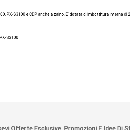
0, PX-S3100 e CDP anche a zaino. E' dotata di imbottitura interna di 
, PX-S3100
cevi Offerte Esclusive, Promozioni E Idee Di St