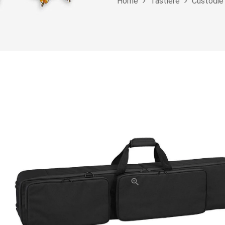
Home
Tastiere
Custodie 
