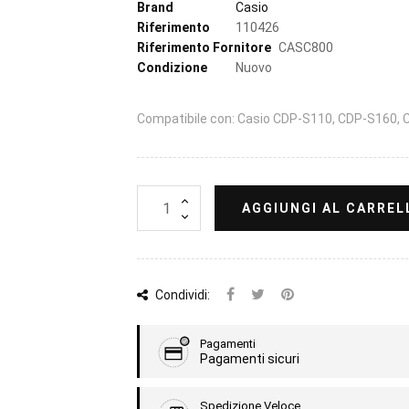
Brand
Casio
Riferimento
110426
Riferimento Fornitore
CASC800
Condizione
Nuovo
Compatibile con: Casio CDP-S110, CDP-S160,
AGGIUNGI AL CARREL
Condividi:
Pagamenti
Pagamenti sicuri
Spedizione Veloce