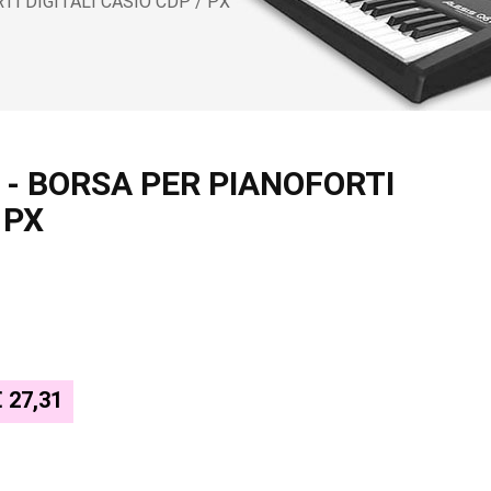
TI DIGITALI CASIO CDP / PX
 - BORSA PER PIANOFORTI
 PX
€ 27,31