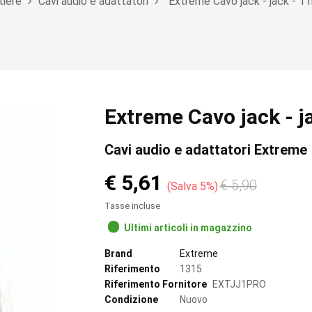
tiere
Cavi audio e adattatori
Extreme Cavo jack - jack - 1 m
Extreme Cavo jack - ja
Cavi audio e adattatori Extreme
€ 5,61
€ 5,90
Salva 5%
Tasse incluse
Ultimi articoli in magazzino
Brand
Extreme
Riferimento
1315
Riferimento Fornitore
EXTJJ1PRO
Condizione
Nuovo