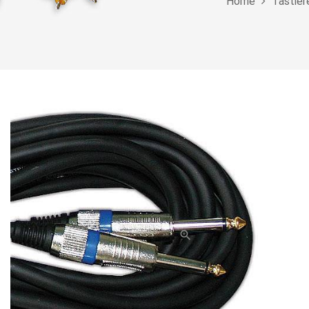
Home
Tastier
