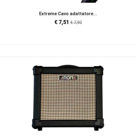
Extreme Cavo adattatore...
€ 7,51
Prezzo
€ 7,90
regolare