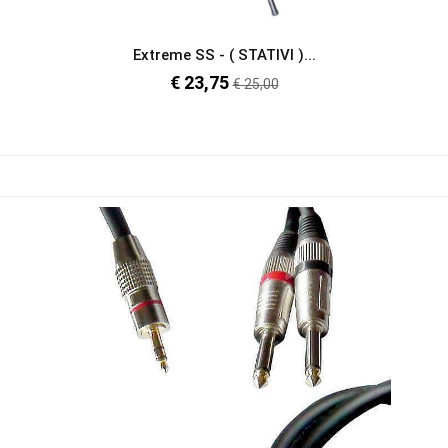
Extreme SS - ( STATIVI )...
€ 23,75
Prezzo
€ 25,00
regolare