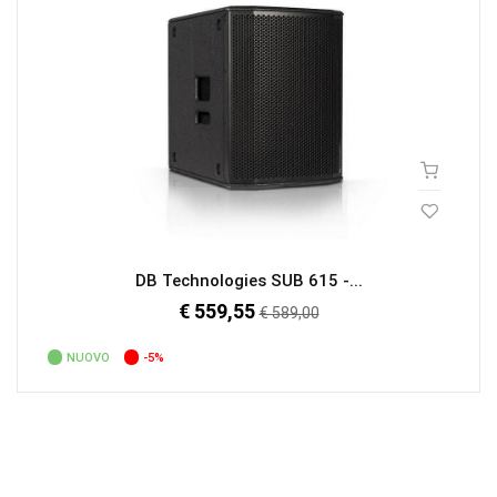
DB Technologies SUB 615 -...
€ 559,55
Prezzo
€ 589,00
regolare
NUOVO
-5%