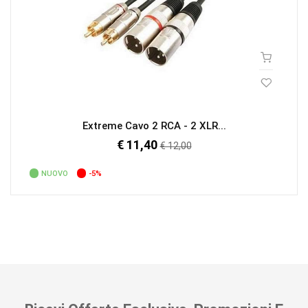
Extreme Cavo 2 RCA - 2 XLR...
€ 11,40
Prezzo
€ 12,00
regolare
NUOVO
-5%