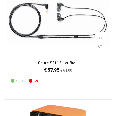
Shure SE112 - cuffie...
€ 57,95
Prezzo
€ 61,00
regolare
NUOVO
-5%