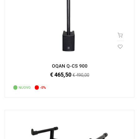
OQAN Q-CS 900
€ 465,50
Prezzo
€ 490,00
regolare
NUOVO
-5%