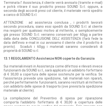
Terminata l’ Assistenza, il cliente verrà avvisato (tramite e-mail)
e potrà ritirare il suo prodotto presso SOUND S.r.l. oppure, a
seconda degli accordi presi col cliente, il materiale verrà spedito
a carico di SOUND S.r.l.
ATTENZIONE : ad assistenza conclusa , i prodotti lavorati
secondo procedura, siano essi spediti da SOUND S.r.l. al cliente
ma respinti per qualsiasi motivo al mittente, o semplicemente
già presso SOUND S.r.l. verranno conservati per 60gg a partire
dalla data della CONCLUSIONE DELL’ ASSISTENZA (farà fede la
data dell’invio e-mail in cui avvisiamo il cliente che il prodotto è
pronto). Scaduti i 60gg i materiali saranno considerati di
proprietà di SOUND s.r.l.
13.1 REGOLAMENTO Assistenze NON coperte da Garanzia
Sui materiali inviati in Assistenza come difettosi e rilevati invece
funzionanti da SOUND s.r.l., sarà applicato un addebito forfettario
di € 30,00 a copertura delle spese sostenute per la verifica. Se
l’assistenza prevede una spedizione, tali materiali non riparati,
perché perfettamente funzionanti, saranno restituiti al mittente
con addebito delle spese di trasporto (ove prevista la spedizione
materiale al cliente).
La compilazione del Preventivo di spesa per riparazione
comporta l’addebito forfettario di € 30,00 a copertura delle