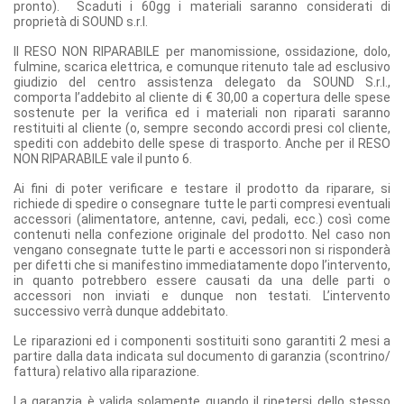
pronto). Scaduti i 60gg i materiali saranno considerati di
proprietà di SOUND s.r.l.
Il RESO NON RIPARABILE per manomissione, ossidazione, dolo,
fulmine, scarica elettrica, e comunque ritenuto tale ad esclusivo
giudizio del centro assistenza delegato da SOUND S.r.l.,
comporta l’addebito al cliente di € 30,00 a copertura delle spese
sostenute per la verifica ed i materiali non riparati saranno
restituiti al cliente (o, sempre secondo accordi presi col cliente,
spediti con addebito delle spese di trasporto. Anche per il RESO
NON RIPARABILE vale il punto 6.
Ai fini di poter verificare e testare il prodotto da riparare, si
richiede di spedire o consegnare tutte le parti compresi eventuali
accessori (alimentatore, antenne, cavi, pedali, ecc.) così come
contenuti nella confezione originale del prodotto. Nel caso non
vengano consegnate tutte le parti e accessori non si risponderà
per difetti che si manifestino immediatamente dopo l’intervento,
in quanto potrebbero essere causati da una delle parti o
accessori non inviati e dunque non testati. L’intervento
successivo verrà dunque addebitato.
Le riparazioni ed i componenti sostituiti sono garantiti 2 mesi a
partire dalla data indicata sul documento di garanzia (scontrino/
fattura) relativo alla riparazione.
La garanzia è valida solamente quando il ripetersi dello stesso