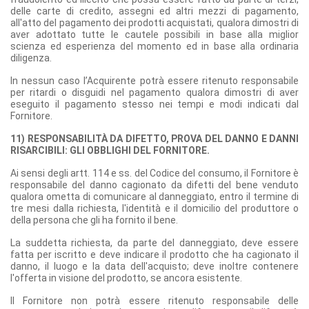
delle carte di credito, assegni ed altri mezzi di pagamento,
all'atto del pagamento dei prodotti acquistati, qualora dimostri di
aver adottato tutte le cautele possibili in base alla miglior
scienza ed esperienza del momento ed in base alla ordinaria
diligenza.
In nessun caso l’Acquirente potrà essere ritenuto responsabile
per ritardi o disguidi nel pagamento qualora dimostri di aver
eseguito il pagamento stesso nei tempi e modi indicati dal
Fornitore.
11) RESPONSABILITÀ DA DIFETTO, PROVA DEL DANNO E DANNI
RISARCIBILI: GLI OBBLIGHI DEL FORNITORE.
Ai sensi degli artt. 114 e ss. del Codice del consumo, il Fornitore è
responsabile del danno cagionato da difetti del bene venduto
qualora ometta di comunicare al danneggiato, entro il termine di
tre mesi dalla richiesta, l'identità e il domicilio del produttore o
della persona che gli ha fornito il bene.
La suddetta richiesta, da parte del danneggiato, deve essere
fatta per iscritto e deve indicare il prodotto che ha cagionato il
danno, il luogo e la data dell'acquisto; deve inoltre contenere
l'offerta in visione del prodotto, se ancora esistente.
Il Fornitore non potrà essere ritenuto responsabile delle