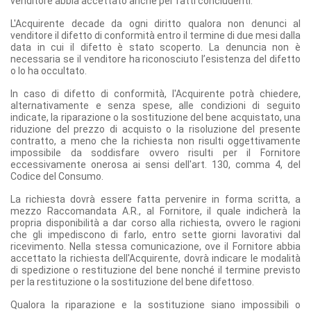
venditore abbia accettato anche per fatti concludenti.
L'Acquirente decade da ogni diritto qualora non denunci al
venditore il difetto di conformità entro il termine di due mesi dalla
data in cui il difetto è stato scoperto. La denuncia non è
necessaria se il venditore ha riconosciuto l’esistenza del difetto
o lo ha occultato.
In caso di difetto di conformità, l'Acquirente potrà chiedere,
alternativamente e senza spese, alle condizioni di seguito
indicate, la riparazione o la sostituzione del bene acquistato, una
riduzione del prezzo di acquisto o la risoluzione del presente
contratto, a meno che la richiesta non risulti oggettivamente
impossibile da soddisfare ovvero risulti per il Fornitore
eccessivamente onerosa ai sensi dell'art. 130, comma 4, del
Codice del Consumo.
La richiesta dovrà essere fatta pervenire in forma scritta, a
mezzo Raccomandata A.R., al Fornitore, il quale indicherà la
propria disponibilità a dar corso alla richiesta, ovvero le ragioni
che gli impediscono di farlo, entro sette giorni lavorativi dal
ricevimento. Nella stessa comunicazione, ove il Fornitore abbia
accettato la richiesta dell'Acquirente, dovrà indicare le modalità
di spedizione o restituzione del bene nonché il termine previsto
per la restituzione o la sostituzione del bene difettoso.
Qualora la riparazione e la sostituzione siano impossibili o