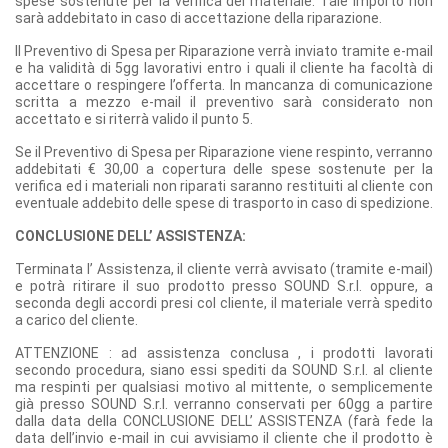
spese sostenute per la verifica del materiale. Tale importo non
sarà addebitato in caso di accettazione della riparazione.
Il Preventivo di Spesa per Riparazione verrà inviato tramite e-mail
e ha validità di 5gg lavorativi entro i quali il cliente ha facoltà di
accettare o respingere l’offerta. In mancanza di comunicazione
scritta a mezzo e-mail il preventivo sarà considerato non
accettato e si riterrà valido il punto 5.
Se il Preventivo di Spesa per Riparazione viene respinto, verranno
addebitati € 30,00 a copertura delle spese sostenute per la
verifica ed i materiali non riparati saranno restituiti al cliente con
eventuale addebito delle spese di trasporto in caso di spedizione.
CONCLUSIONE DELL’ ASSISTENZA:
Terminata l’ Assistenza, il cliente verrà avvisato (tramite e-mail)
e potrà ritirare il suo prodotto presso SOUND S.r.l. oppure, a
seconda degli accordi presi col cliente, il materiale verrà spedito
a carico del cliente.
ATTENZIONE : ad assistenza conclusa , i prodotti lavorati
secondo procedura, siano essi spediti da SOUND S.r.l. al cliente
ma respinti per qualsiasi motivo al mittente, o semplicemente
già presso SOUND S.r.l. verranno conservati per 60gg a partire
dalla data della CONCLUSIONE DELL’ ASSISTENZA (farà fede la
data dell’invio e-mail in cui avvisiamo il cliente che il prodotto è