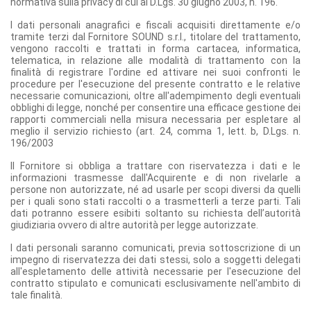
normativa sulla privacy di cui al D.Lgs. 30 giugno 2003, n. 196.
I dati personali anagrafici e fiscali acquisiti direttamente e/o
tramite terzi dal Fornitore SOUND s.r.l., titolare del trattamento,
vengono raccolti e trattati in forma cartacea, informatica,
telematica, in relazione alle modalità di trattamento con la
finalità di registrare l'ordine ed attivare nei suoi confronti le
procedure per l'esecuzione del presente contratto e le relative
necessarie comunicazioni, oltre all'adempimento degli eventuali
obblighi di legge, nonché per consentire una efficace gestione dei
rapporti commerciali nella misura necessaria per espletare al
meglio il servizio richiesto (art. 24, comma 1, lett. b, D.Lgs. n.
196/2003
Il Fornitore si obbliga a trattare con riservatezza i dati e le
informazioni trasmesse dall'Acquirente e di non rivelarle a
persone non autorizzate, né ad usarle per scopi diversi da quelli
per i quali sono stati raccolti o a trasmetterli a terze parti. Tali
dati potranno essere esibiti soltanto su richiesta dell’autorità
giudiziaria ovvero di altre autorità per legge autorizzate.
I dati personali saranno comunicati, previa sottoscrizione di un
impegno di riservatezza dei dati stessi, solo a soggetti delegati
all'espletamento delle attività necessarie per l'esecuzione del
contratto stipulato e comunicati esclusivamente nell'ambito di
tale finalità.