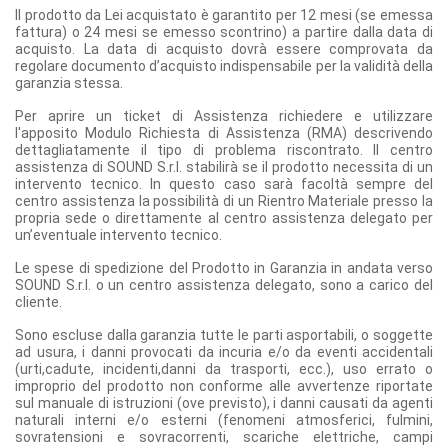
Il prodotto da Lei acquistato è garantito per 12 mesi (se emessa
fattura) o 24 mesi se emesso scontrino) a partire dalla data di
acquisto. La data di acquisto dovrà essere comprovata da
regolare documento d’acquisto indispensabile per la validità della
garanzia stessa.
Per aprire un ticket di Assistenza richiedere e utilizzare
l'apposito Modulo Richiesta di Assistenza (RMA) descrivendo
dettagliatamente il tipo di problema riscontrato. Il centro
assistenza di SOUND S.r.l. stabilirà se il prodotto necessita di un
intervento tecnico. In questo caso sarà facoltà sempre del
centro assistenza la possibilità di un Rientro Materiale presso la
propria sede o direttamente al centro assistenza delegato per
un’eventuale intervento tecnico.
Le spese di spedizione del Prodotto in Garanzia in andata verso
SOUND S.r.l. o un centro assistenza delegato, sono a carico del
cliente.
Sono escluse dalla garanzia tutte le parti asportabili, o soggette
ad usura, i danni provocati da incuria e/o da eventi accidentali
(urti,cadute, incidenti,danni da trasporti, ecc.), uso errato o
improprio del prodotto non conforme alle avvertenze riportate
sul manuale di istruzioni (ove previsto), i danni causati da agenti
naturali interni e/o esterni (fenomeni atmosferici, fulmini,
sovratensioni e sovracorrenti, scariche elettriche, campi