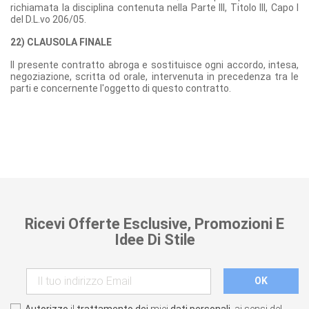
richiamata la disciplina contenuta nella Parte III, Titolo III, Capo I
del D.L.vo 206/05.
22) CLAUSOLA FINALE
Il presente contratto abroga e sostituisce ogni accordo, intesa,
negoziazione, scritta od orale, intervenuta in precedenza tra le
parti e concernente l'oggetto di questo contratto.
Ricevi Offerte Esclusive, Promozioni E
Idee Di Stile
Autorizzo
il
trattamento dei
miei
dati personali
, ai sensi del