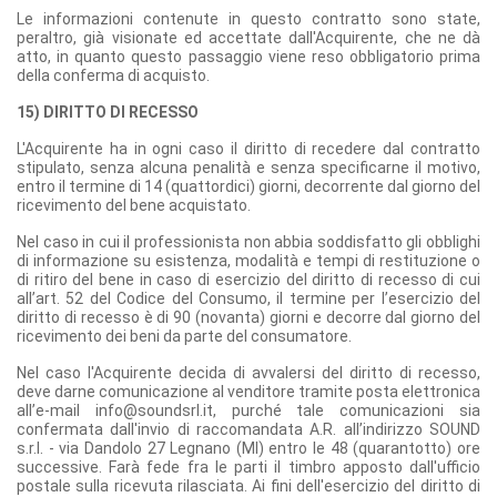
Le informazioni contenute in questo contratto sono state,
peraltro, già visionate ed accettate dall'Acquirente, che ne dà
atto, in quanto questo passaggio viene reso obbligatorio prima
della conferma di acquisto.
15) DIRITTO DI RECESSO
L'Acquirente ha in ogni caso il diritto di recedere dal contratto
stipulato, senza alcuna penalità e senza specificarne il motivo,
entro il termine di 14 (quattordici) giorni, decorrente dal giorno del
ricevimento del bene acquistato.
Nel caso in cui il professionista non abbia soddisfatto gli obblighi
di informazione su esistenza, modalità e tempi di restituzione o
di ritiro del bene in caso di esercizio del diritto di recesso di cui
all’art. 52 del Codice del Consumo, il termine per l’esercizio del
diritto di recesso è di 90 (novanta) giorni e decorre dal giorno del
ricevimento dei beni da parte del consumatore.
Nel caso l'Acquirente decida di avvalersi del diritto di recesso,
deve darne comunicazione al venditore tramite posta elettronica
all’e-mail info@soundsrl.it, purché tale comunicazioni sia
confermata dall'invio di raccomandata A.R. all’indirizzo SOUND
s.r.l. - via Dandolo 27 Legnano (MI) entro le 48 (quarantotto) ore
successive. Farà fede fra le parti il timbro apposto dall'ufficio
postale sulla ricevuta rilasciata. Ai fini dell'esercizio del diritto di