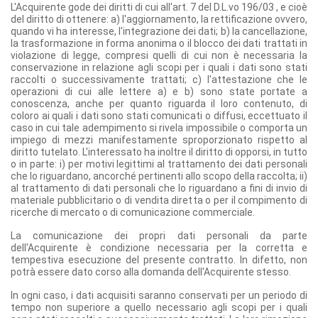
L'Acquirente gode dei diritti di cui all'art. 7 del D.L.vo 196/03 , e cioè
del diritto di ottenere: a) l'aggiornamento, la rettificazione ovvero,
quando vi ha interesse, l'integrazione dei dati; b) la cancellazione,
la trasformazione in forma anonima o il blocco dei dati trattati in
violazione di legge, compresi quelli di cui non è necessaria la
conservazione in relazione agli scopi per i quali i dati sono stati
raccolti o successivamente trattati; c) l'attestazione che le
operazioni di cui alle lettere a) e b) sono state portate a
conoscenza, anche per quanto riguarda il loro contenuto, di
coloro ai quali i dati sono stati comunicati o diffusi, eccettuato il
caso in cui tale adempimento si rivela impossibile o comporta un
impiego di mezzi manifestamente sproporzionato rispetto al
diritto tutelato. L'interessato ha inoltre il diritto di opporsi, in tutto
o in parte: i) per motivi legittimi al trattamento dei dati personali
che lo riguardano, ancorché pertinenti allo scopo della raccolta; ii)
al trattamento di dati personali che lo riguardano a fini di invio di
materiale pubblicitario o di vendita diretta o per il compimento di
ricerche di mercato o di comunicazione commerciale.
La comunicazione dei propri dati personali da parte
dell'Acquirente è condizione necessaria per la corretta e
tempestiva esecuzione del presente contratto. In difetto, non
potrà essere dato corso alla domanda dell'Acquirente stesso.
In ogni caso, i dati acquisiti saranno conservati per un periodo di
tempo non superiore a quello necessario agli scopi per i quali