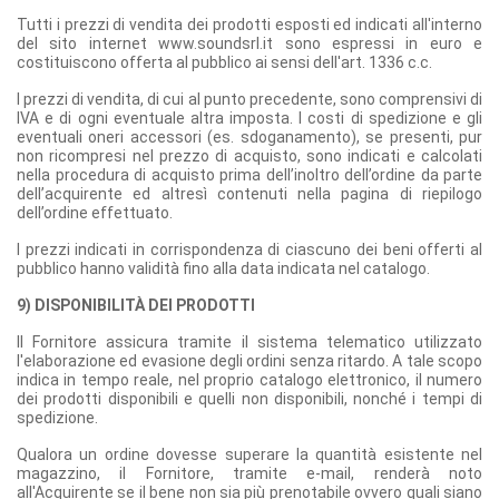
Tutti i prezzi di vendita dei prodotti esposti ed indicati all'interno
del sito internet www.soundsrl.it sono espressi in euro e
costituiscono offerta al pubblico ai sensi dell'art. 1336 c.c.
I prezzi di vendita, di cui al punto precedente, sono comprensivi di
IVA e di ogni eventuale altra imposta. I costi di spedizione e gli
eventuali oneri accessori (es. sdoganamento), se presenti, pur
non ricompresi nel prezzo di acquisto, sono indicati e calcolati
nella procedura di acquisto prima dell’inoltro dell’ordine da parte
dell’acquirente ed altresì contenuti nella pagina di riepilogo
dell’ordine effettuato.
I prezzi indicati in corrispondenza di ciascuno dei beni offerti al
pubblico hanno validità fino alla data indicata nel catalogo.
9) DISPONIBILITÀ DEI PRODOTTI
Il Fornitore assicura tramite il sistema telematico utilizzato
l'elaborazione ed evasione degli ordini senza ritardo. A tale scopo
indica in tempo reale, nel proprio catalogo elettronico, il numero
dei prodotti disponibili e quelli non disponibili, nonché i tempi di
spedizione.
Qualora un ordine dovesse superare la quantità esistente nel
magazzino, il Fornitore, tramite e-mail, renderà noto
all'Acquirente se il bene non sia più prenotabile ovvero quali siano