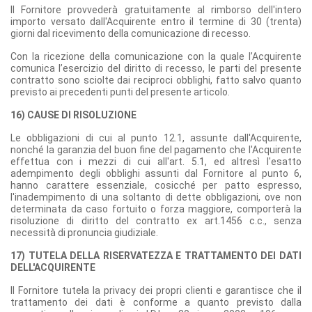
Il Fornitore provvederà gratuitamente al rimborso dell'intero
importo versato dall'Acquirente entro il termine di 30 (trenta)
giorni dal ricevimento della comunicazione di recesso.
Con la ricezione della comunicazione con la quale l’Acquirente
comunica l’esercizio del diritto di recesso, le parti del presente
contratto sono sciolte dai reciproci obblighi, fatto salvo quanto
previsto ai precedenti punti del presente articolo.
16) CAUSE DI RISOLUZIONE
Le obbligazioni di cui al punto 12.1, assunte dall'Acquirente,
nonché la garanzia del buon fine del pagamento che l'Acquirente
effettua con i mezzi di cui all'art. 5.1, ed altresì l'esatto
adempimento degli obblighi assunti dal Fornitore al punto 6,
hanno carattere essenziale, cosicché per patto espresso,
l'inadempimento di una soltanto di dette obbligazioni, ove non
determinata da caso fortuito o forza maggiore, comporterà la
risoluzione di diritto del contratto ex art.1456 c.c., senza
necessità di pronuncia giudiziale.
17) TUTELA DELLA RISERVATEZZA E TRATTAMENTO DEI DATI
DELL'ACQUIRENTE
Il Fornitore tutela la privacy dei propri clienti e garantisce che il
trattamento dei dati è conforme a quanto previsto dalla