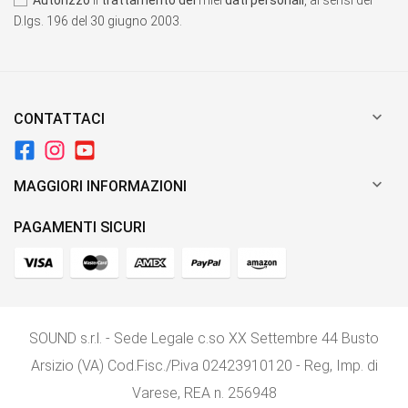
D.lgs. 196 del 30 giugno 2003.

CONTATTACI

MAGGIORI INFORMAZIONI
PAGAMENTI SICURI
SOUND s.r.l. - Sede Legale c.so XX Settembre 44 Busto
Arsizio (VA) Cod.Fisc./P.iva 02423910120 - Reg, Imp. di
Varese, REA n. 256948