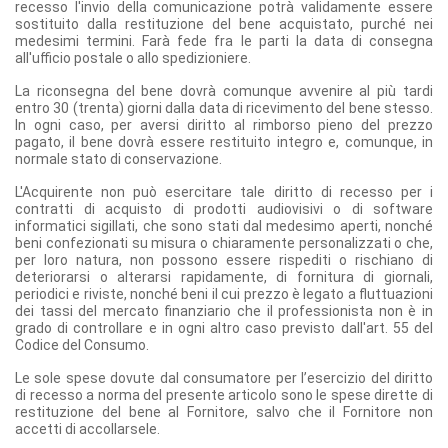
recesso l'invio della comunicazione potrà validamente essere
sostituito dalla restituzione del bene acquistato, purché nei
medesimi termini. Farà fede fra le parti la data di consegna
all'ufficio postale o allo spedizioniere.
La riconsegna del bene dovrà comunque avvenire al più tardi
entro 30 (trenta) giorni dalla data di ricevimento del bene stesso.
In ogni caso, per aversi diritto al rimborso pieno del prezzo
pagato, il bene dovrà essere restituito integro e, comunque, in
normale stato di conservazione.
L'Acquirente non può esercitare tale diritto di recesso per i
contratti di acquisto di prodotti audiovisivi o di software
informatici sigillati, che sono stati dal medesimo aperti, nonché
beni confezionati su misura o chiaramente personalizzati o che,
per loro natura, non possono essere rispediti o rischiano di
deteriorarsi o alterarsi rapidamente, di fornitura di giornali,
periodici e riviste, nonché beni il cui prezzo è legato a fluttuazioni
dei tassi del mercato finanziario che il professionista non è in
grado di controllare e in ogni altro caso previsto dall'art. 55 del
Codice del Consumo.
Le sole spese dovute dal consumatore per l’esercizio del diritto
di recesso a norma del presente articolo sono le spese dirette di
restituzione del bene al Fornitore, salvo che il Fornitore non
accetti di accollarsele.