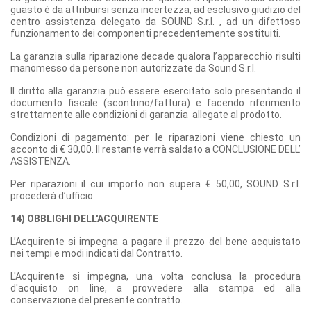
guasto è da attribuirsi senza incertezza, ad esclusivo giudizio del
centro assistenza delegato da SOUND S.r.l. , ad un difettoso
funzionamento dei componenti precedentemente sostituiti.
La garanzia sulla riparazione decade qualora l’apparecchio risulti
manomesso da persone non autorizzate da Sound S.r.l.
Il diritto alla garanzia può essere esercitato solo presentando il
documento fiscale (scontrino/fattura) e facendo riferimento
strettamente alle condizioni di garanzia allegate al prodotto.
Condizioni di pagamento: per le riparazioni viene chiesto un
acconto di € 30,00. Il restante verrà saldato a CONCLUSIONE DELL’
ASSISTENZA.
Per riparazioni il cui importo non supera € 50,00, SOUND S.r.l.
procederà d’ufficio.
14) OBBLIGHI DELL'ACQUIRENTE
L’Acquirente si impegna a pagare il prezzo del bene acquistato
nei tempi e modi indicati dal Contratto.
L'Acquirente si impegna, una volta conclusa la procedura
d'acquisto on line, a provvedere alla stampa ed alla
conservazione del presente contratto.