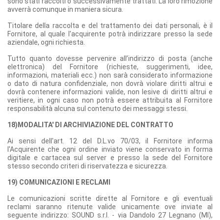
sono stati raccolti o successivamente trattati. La loro rimozione
avverrà comunque in maniera sicura.
Titolare della raccolta e del trattamento dei dati personali, è il
Fornitore, al quale l'acquirente potrà indirizzare presso la sede
aziendale, ogni richiesta.
Tutto quanto dovesse pervenire all’indirizzo di posta (anche
elettronica) del Fornitore (richieste, suggerimenti, idee,
informazioni, materiali ecc.) non sarà considerato informazione
o dato di natura confidenziale, non dovrà violare diritti altrui e
dovrà contenere informazioni valide, non lesive di diritti altrui e
veritiere, in ogni caso non potrà essere attribuita al Fornitore
responsabilità alcuna sul contenuto dei messaggi stessi.
18)MODALITA' DI ARCHIVIAZIONE DEL CONTRATTO
Ai sensi dell'art. 12 del D.L.vo 70/03, il Fornitore informa
l'Acquirente che ogni ordine inviato viene conservato in forma
digitale e cartacea sul server e presso la sede del Fornitore
stesso secondo criteri di riservatezza e sicurezza.
19) COMUNICAZIONI E RECLAMI
Le comunicazioni scritte dirette al Fornitore e gli eventuali
reclami saranno ritenute valide unicamente ove inviate al
seguente indirizzo: SOUND s.r.l. - via Dandolo 27 Legnano (MI),