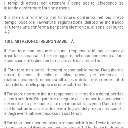
i tempi di attesa per ottenere il bene scelto, chiedendo se
intende confermare l'ordine o meno.
Il sistema informatico del Fornitore conferma nel più breve
tempo possibile l'avvenuta registrazione dell'ordine inoltrando
all'utente una conferma per posta elettronica, ai sensi del punto
4.2.
10) LIMITAZIONI DI RESPONSABILITÀ
Il Fornitore non assume alcuna responsabilità per disservizi
imputabili a causa di forza maggiore, nel caso non riesca a dare
esecuzione all’ordine nei tempi previsti dal contratto.
Il Fornitore non potrà ritenersi responsabile verso l’Acquirente,
salvo il caso di dolo o colpa grave, per disservizi o
malfunzionamenti connessi all’utilizzo della rete internet al di
fuori del controllo proprio o di suoi sub-fornitori.
Il Fornitore non sarà inoltre responsabile in merito a danni, perdite
e costi subiti dall’Acquirente a seguito della mancata esecuzione
del contratto per cause a lui non imputabili, avendo l'Acquirente
diritto soltanto alla restituzione integrale del prezzo corrisposto
e degli eventuali oneri accessori sostenuti.
Il Fornitore non assume alcuna responsabilità per l'eventuale uso
fraudolento ed illecito che possa essere fatto da parte di terzi,