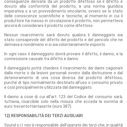
conseguenze derivate da un prodotto difettoso se il difetto è
dovuto alla conformità del prodotto, a una norma giuridica
imperativa o a un provvedimento vincolante, ovvero se lo stato
delle conoscenze scientifiche e tecniche, al momento in cui il
produttore ha messo in circolazione il prodotto, non permetteva
ancora di considerare il prodotto come difettoso.
Nessun risarcimento sarà dovuto qualora il danneggiato sia
stato consapevole del difetto del prodotto e del pericolo che ne
derivava e nondimeno vi si sia volontariamente esposto.
In ogni caso il danneggiato dovrà provare il difetto, il danno, e la
connessione causale tra difetto e danno.
Il danneggiato potrà chiedere il risarcimento dei danni cagionati
dalla morte o da lesioni personali ovvero dalla distruzione o dal
deterioramento di una cosa diversa dal prodotto difettoso,
purché di tipo normalmente destinato all’uso o consumo privato
e così principalmente utilizzata dal danneggiato.
Il danno a cose di cui all’art. 123 del Codice del consumo sarà,
tuttavia, risarcibile solo nella misura che ecceda la somma di
euro trecentottantasette (euro 387).
12) RESPONSABILITÀ DEI TERZI AUSILIARI
Sound s.r.l. non è responsabile dell'operato dei terzi che, in qualità