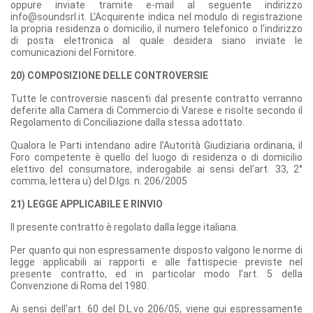
oppure inviate tramite e-mail al seguente indirizzo
info@soundsrl.it. L'Acquirente indica nel modulo di registrazione
la propria residenza o domicilio, il numero telefonico o l'indirizzo
di posta elettronica al quale desidera siano inviate le
comunicazioni del Fornitore.
20) COMPOSIZIONE DELLE CONTROVERSIE
Tutte le controversie nascenti dal presente contratto verranno
deferite alla Camera di Commercio di Varese e risolte secondo il
Regolamento di Conciliazione dalla stessa adottato.
Qualora le Parti intendano adire l’Autorità Giudiziaria ordinaria, il
Foro competente è quello del luogo di residenza o di domicilio
elettivo del consumatore, inderogabile ai sensi del’art. 33, 2°
comma, lettera u) del D.lgs. n. 206/2005
21) LEGGE APPLICABILE E RINVIO
Il presente contratto è regolato dalla legge italiana.
Per quanto qui non espressamente disposto valgono le norme di
legge applicabili ai rapporti e alle fattispecie previste nel
presente contratto, ed in particolar modo l’art. 5 della
Convenzione di Roma del 1980.
Ai sensi dell'art. 60 del D.L.vo 206/05, viene qui espressamente