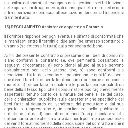
di ausiliari autonomi, intervengono nella gestione o effettuazione
delle operazioni di pagamento, di consegna della merce ed in ogni
altra operazione connessa all'esecuzione dei contratti conclusi
tramite il Sito.
13) REGOLAMENTO Assistenze coperte da Garanzia
Il Fornitore risponde per ogni eventuale difetto di conformità che
si manifesti entro il termini di due anni (se emesso scontrino) o
un anno (se emessa fattura) dalla consegna del bene.
Ai fini del presente contratto si presume che i beni di consumo
siano conformi al contratto se, ove pertinenti, coesistono le
seguenti circostanze: a) sono idonei all’uso al quale servono
abitualmente beni dello stesso tipo; b) sono conformi alla
descrizione fatta dal venditore e possiedono le qualità del bene
che il venditore ha presentato al consumatore come campione o
modello; c) presentano la qualità e le prestazioni abituali di un
bene dello stesso tipo, che il consumatore può ragionevolmente
aspettarsi, tenuto conto della natura del bene e, se del caso,
delle dichiarazioni pubbliche sulle caratteristiche specifiche dei
beni fatte al riguardo dal venditore, dal produttore o dal suo
agente o rappresentante, in particolare nella pubblicità o
sull’etichettatura; d) sono altresì idonei all’uso particolare voluto
dal consumatore e che sia stato da questi portato a conoscenza
del venditore al momento della conclusione del contratto e che il