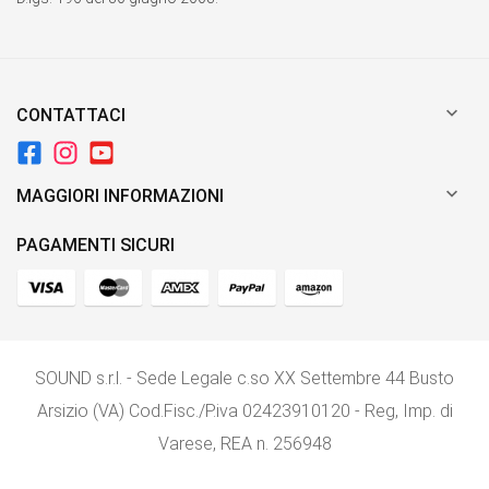

CONTATTACI

MAGGIORI INFORMAZIONI
PAGAMENTI SICURI
SOUND s.r.l. - Sede Legale c.so XX Settembre 44 Busto
Arsizio (VA) Cod.Fisc./P.iva 02423910120 - Reg, Imp. di
Varese, REA n. 256948