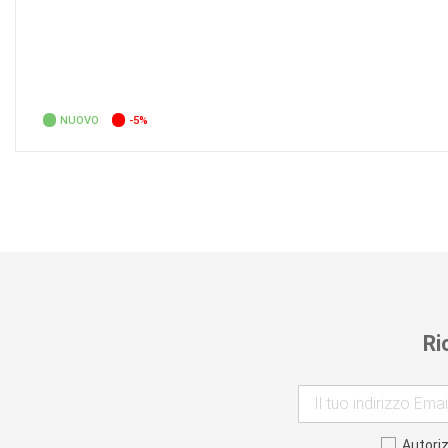
NUOVO
-5%
Ri
Autori