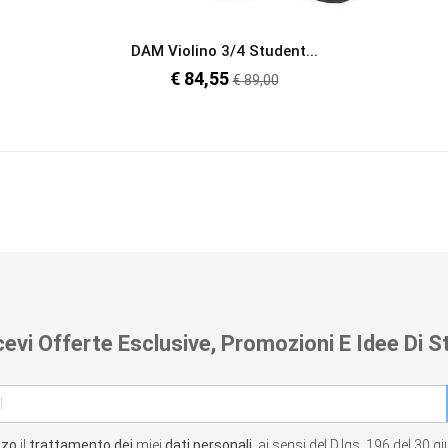
DAM Violino 3/4 Student...
€ 84,55
Prezzo
€ 89,00
regolare
cevi Offerte Esclusive, Promozioni E Idee Di St
zzo
il
trattamento dei
miei
dati personali
, ai sensi del D.lgs. 196 del 30 