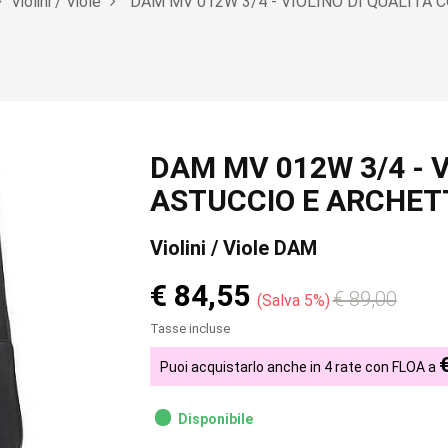
Violini / Viole
DAM MV 012W 3/4 - VIOLINO DI QUALITÀ
DAM MV 012W 3/4 - V
ASTUCCIO E ARCHET
Violini / Viole DAM
€ 84,55
€ 89,00
Salva 5%
Tasse incluse
Puoi acquistarlo anche in 4 rate con FLOA a
Disponibile