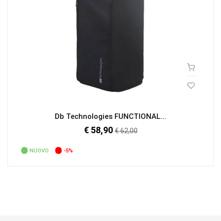
Db Technologies FUNCTIONAL...
€ 58,90
Prezzo
€ 62,00
regolare
NUOVO
-5%