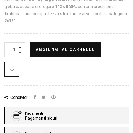
globale, capace di erogare
142 dB SPL
con una precisione
timbrica e una compattezza strutturale ai vertici della categoria
2x12”
.
AGGIUNGI AL CARRELLO
Condividi:
Pagamenti
Pagamenti sicuri