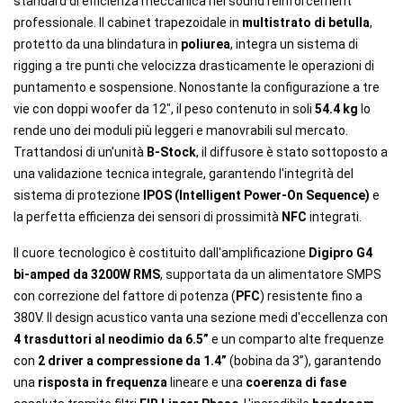
standard di efficienza meccanica nel sound reinforcement
professionale. Il cabinet trapezoidale in
multistrato di betulla
,
protetto da una blindatura in
poliurea
, integra un sistema di
rigging a tre punti che velocizza drasticamente le operazioni di
puntamento e sospensione. Nonostante la configurazione a tre
vie con doppi woofer da 12", il peso contenuto in soli
54.4 kg
lo
rende uno dei moduli più leggeri e manovrabili sul mercato.
Trattandosi di un'unità
B-Stock
, il diffusore è stato sottoposto a
una validazione tecnica integrale, garantendo l'integrità del
sistema di protezione
IPOS (Intelligent Power-On Sequence)
e
la perfetta efficienza dei sensori di prossimità
NFC
integrati.
Il cuore tecnologico è costituito dall'amplificazione
Digipro G4
bi-amped da 3200W RMS
, supportata da un alimentatore SMPS
con correzione del fattore di potenza (
PFC
) resistente fino a
380V. Il design acustico vanta una sezione medi d'eccellenza con
4 trasduttori al neodimio da 6.5”
e un comparto alte frequenze
con
2 driver a compressione da 1.4”
(bobina da 3”), garantendo
una
risposta in frequenza
lineare e una
coerenza di fase