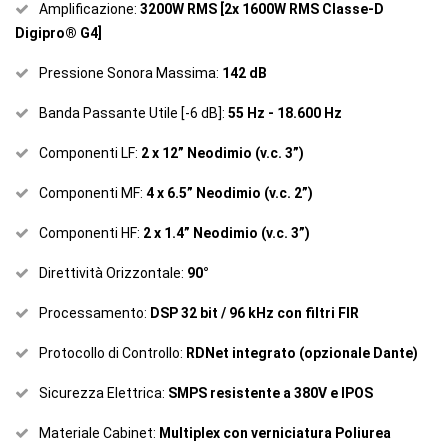
Amplificazione:
3200W RMS [2x 1600W RMS Classe-D
Digipro® G4]
Pressione Sonora Massima:
142 dB
Banda Passante Utile [-6 dB]:
55 Hz - 18.600 Hz
Componenti LF:
2 x 12” Neodimio (v.c. 3”)
Componenti MF:
4 x 6.5” Neodimio (v.c. 2”)
Componenti HF:
2 x 1.4” Neodimio (v.c. 3”)
Direttività Orizzontale:
90°
Processamento:
DSP 32 bit / 96 kHz con filtri FIR
Protocollo di Controllo:
RDNet integrato (opzionale Dante)
Sicurezza Elettrica:
SMPS resistente a 380V e IPOS
Materiale Cabinet:
Multiplex con verniciatura Poliurea