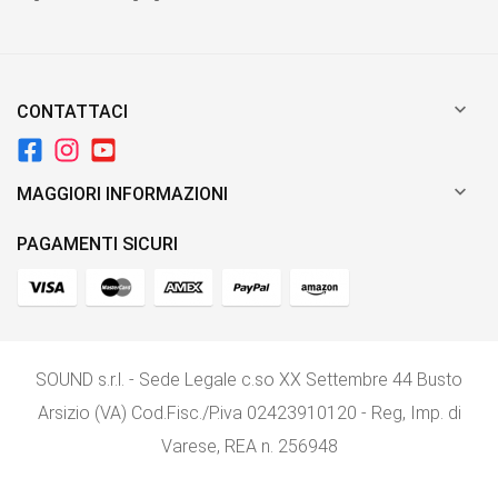

CONTATTACI

MAGGIORI INFORMAZIONI
PAGAMENTI SICURI
SOUND s.r.l. - Sede Legale c.so XX Settembre 44 Busto
Arsizio (VA) Cod.Fisc./P.iva 02423910120 - Reg, Imp. di
Varese, REA n. 256948