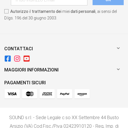
Autorizzo
il
trattamento dei
miei
dati personali
, ai sensi del
D.lgs. 196 del 30 giugno 2003.

CONTATTACI

MAGGIORI INFORMAZIONI
PAGAMENTI SICURI
SOUND s.r.l. - Sede Legale c.so XX Settembre 44 Busto
Arsizio (VA) Cod.Fisc./P.iva 02423910120 - Reg, Imp. di