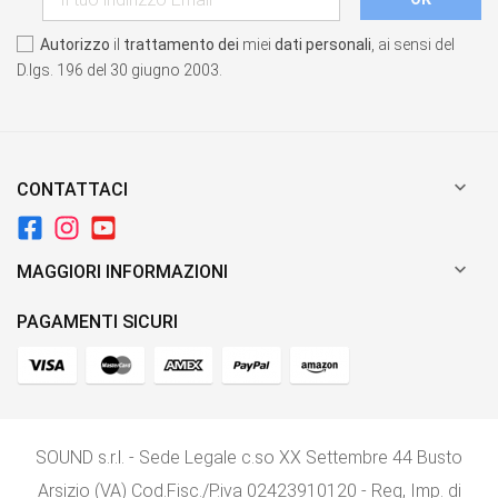
Autorizzo
il
trattamento dei
miei
dati personali
, ai sensi del
D.lgs. 196 del 30 giugno 2003.

CONTATTACI

MAGGIORI INFORMAZIONI
PAGAMENTI SICURI
SOUND s.r.l. - Sede Legale c.so XX Settembre 44 Busto
Arsizio (VA) Cod.Fisc./P.iva 02423910120 - Reg, Imp. di