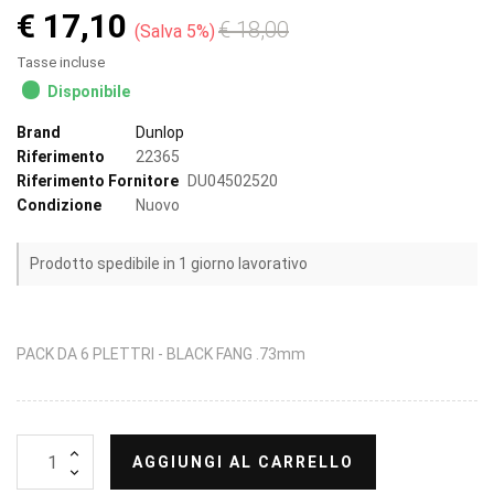
€ 17,10
€ 18,00
Salva 5%
Tasse incluse
Disponibile
Brand
Dunlop
Riferimento
22365
Riferimento Fornitore
DU04502520
Condizione
Nuovo
Prodotto spedibile in 1 giorno lavorativo
PACK DA 6 PLETTRI - BLACK FANG .73mm
AGGIUNGI AL CARRELLO