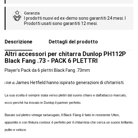
Garanzia
I prodotti nuovi ed ex-demo sono garantiti 24 mesi. I
Prodotti usati sono garantiti 12 mesi.
Descrizione
Dettagli del prodotto
Altri accessori per chitarra Dunlop PH112P
Black Fang .73 - PACK 6 PLETTRI
Player's Pack da 6 plettri Black Fang .73mm
James Hetfield hanno ispirato generazioni di chitarristi.
i Riff di
La sua scelta è sempre stata verso plettri dal suono chiaro e dall'attacco marcato,
ecco perchè ha trovato in Dunlop il partner perfetto.
Basato sul plettro vintage tartarugato, ll Black Flang è fatto in resistente Ultex,
appuntito e con finitura contour è perfetto per il chitarrista che cerca un suono brillante,
pulito e veloce.