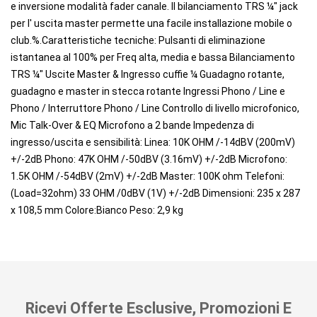
e inversione modalità fader canale. Il bilanciamento TRS ¼" jack
per l' uscita master permette una facile installazione mobile o
club.%.Caratteristiche tecniche: Pulsanti di eliminazione
istantanea al 100% per Freq alta, media e bassa Bilanciamento
TRS ¼" Uscite Master & Ingresso cuffie ¼ Guadagno rotante,
guadagno e master in stecca rotante Ingressi Phono / Line e
Phono / Interruttore Phono / Line Controllo di livello microfonico,
Mic Talk-Over & EQ Microfono a 2 bande Impedenza di
ingresso/uscita e sensibilità: Linea: 10K OHM /-14dBV (200mV)
+/-2dB Phono: 47K OHM /-50dBV (3.16mV) +/-2dB Microfono:
1.5K OHM /-54dBV (2mV) +/-2dB Master: 100K ohm Telefoni:
(Load=32ohm) 33 OHM /0dBV (1V) +/-2dB Dimensioni: 235 x 287
x 108,5 mm Colore:Bianco Peso: 2,9 kg
Ricevi Offerte Esclusive, Promozioni E