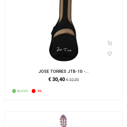
JOSE TORRES JTB-10 -...
€ 30,40
Prezzo
€ 32,00
regolare
NUOVO
-5%