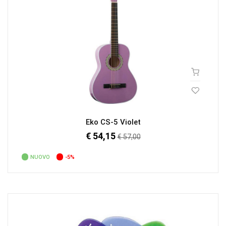
Eko CS-5 Violet
€ 54,15
Prezzo
€ 57,00
regolare
NUOVO
-5%