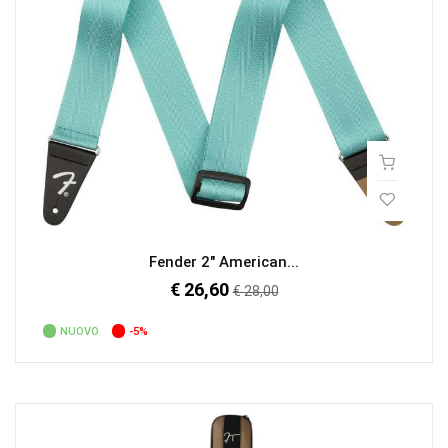
Fender 2" American...
€ 26,60
Prezzo
€ 28,00
regolare
NUOVO
-5%