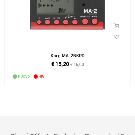
Korg MA-2BKRD
€ 15,20
Prezzo
€ 16,00
regolare
NUOVO
-5%