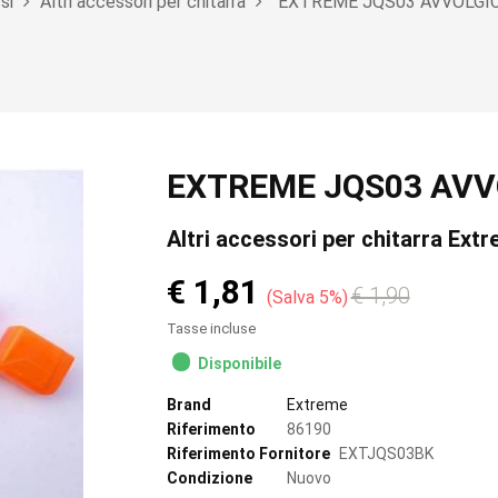
si
Altri accessori per chitarra
EXTREME JQS03 AVVOLGI
EXTREME JQS03 AVV
Altri accessori per chitarra Ext
€ 1,81
€ 1,90
Salva 5%
Tasse incluse
Disponibile
Brand
Extreme
Riferimento
86190
Riferimento Fornitore
EXTJQS03BK
Condizione
Nuovo