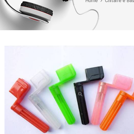
Home
Chitarre e Bas
