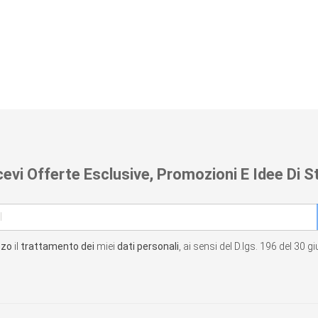
cevi Offerte Esclusive, Promozioni E Idee Di St
zzo
il
trattamento dei
miei
dati personali
, ai sensi del D.lgs. 196 del 30 