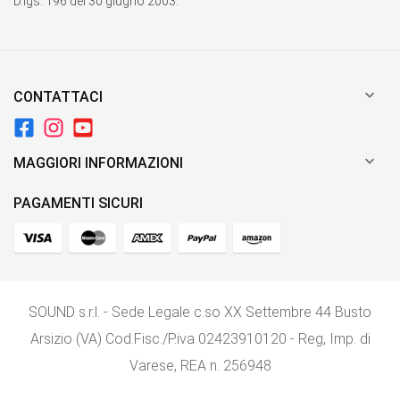
D.lgs. 196 del 30 giugno 2003.

CONTATTACI

MAGGIORI INFORMAZIONI
PAGAMENTI SICURI
SOUND s.r.l. - Sede Legale c.so XX Settembre 44 Busto
Arsizio (VA) Cod.Fisc./P.iva 02423910120 - Reg, Imp. di
Varese, REA n. 256948