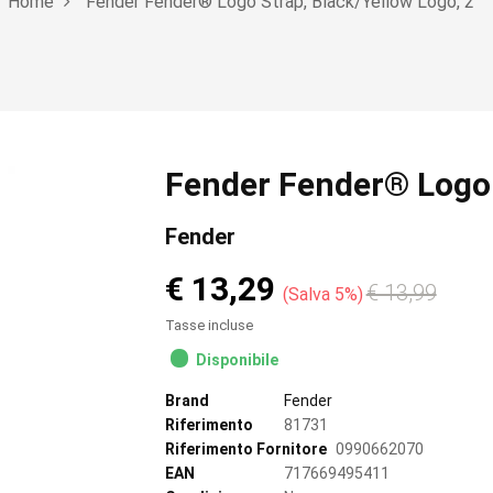
Home
Fender Fender® Logo Strap, Black/Yellow Logo, 2"
Fender Fender® Logo S
Fender
€ 13,29
€ 13,99
Salva 5%
Tasse incluse
Disponibile
Brand
Fender
Riferimento
81731
Riferimento Fornitore
0990662070
EAN
717669495411