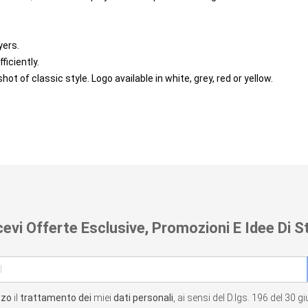
yers.
ficiently.
of classic style. Logo available in white, grey, red or yellow.
cevi Offerte Esclusive, Promozioni E Idee Di St
zzo
il
trattamento dei
miei
dati personali
, ai sensi del D.lgs. 196 del 30 