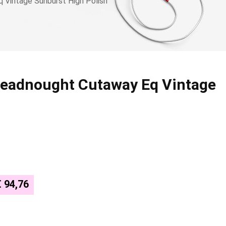
Vintage Sunburst High Polish
eadnought Cutaway Eq Vintage
€ 94,76