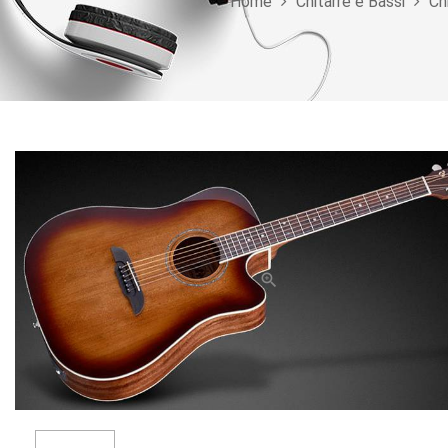
Home
Chitarre e Bassi
Ch
