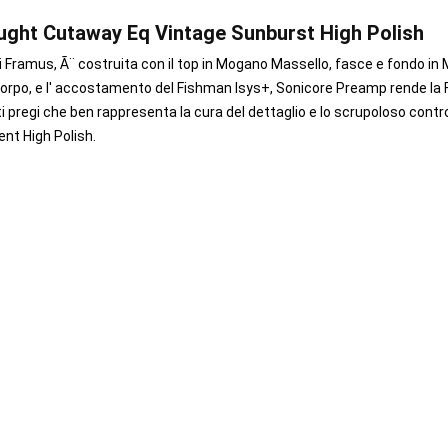
ught Cutaway Eq Vintage Sunburst High Polish
i Framus, Ã¨ costruita con il top in Mogano Massello, fasce e fondo in
corpo, e l' accostamento del Fishman Isys+, Sonicore Preamp rende la
 pregi che ben rappresenta la cura del dettaglio e lo scrupoloso contro
ent High Polish.