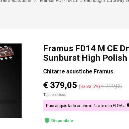
itarre acustiche
Framus FD14 M CE Dreadnought Cutaway Eq 
Framus FD14 M CE Dr
Sunburst High Polish
Chitarre acustiche Framus
€ 379,05
€ 399,00
Salva 5%
Tasse incluse
Puoi acquistarlo anche in 4 rate con FLOA a
Disponibile