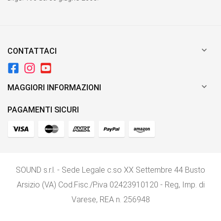

CONTATTACI

MAGGIORI INFORMAZIONI
PAGAMENTI SICURI
SOUND s.r.l. - Sede Legale c.so XX Settembre 44 Busto
Arsizio (VA) Cod.Fisc./P.iva 02423910120 - Reg, Imp. di
Varese, REA n. 256948