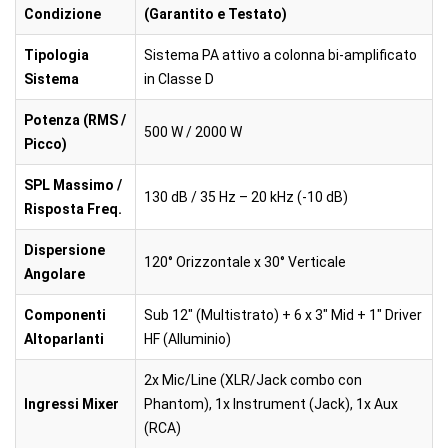
Condizione
(Garantito e Testato)
Tipologia
Sistema PA attivo a colonna bi-amplificato
Sistema
in Classe D
Potenza (RMS /
500 W / 2000 W
Picco)
SPL Massimo /
130 dB / 35 Hz – 20 kHz (-10 dB)
Risposta Freq.
Dispersione
120° Orizzontale x 30° Verticale
Angolare
Componenti
Sub 12" (Multistrato) + 6 x 3" Mid + 1" Driver
Altoparlanti
HF (Alluminio)
2x Mic/Line (XLR/Jack combo con
Ingressi Mixer
Phantom), 1x Instrument (Jack), 1x Aux
(RCA)