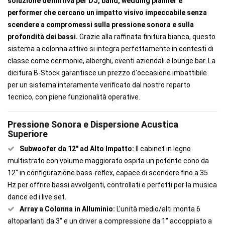
soluzione definitiva per DJ, band, wedding planner e
performer che cercano un impatto visivo impeccabile senza
scendere a compromessi sulla pressione sonora e sulla
profondità dei bassi.
Grazie alla raffinata finitura bianca, questo
sistema a colonna attivo si integra perfettamente in contesti di
classe come cerimonie, alberghi, eventi aziendali e lounge bar. La
dicitura B-Stock garantisce un prezzo d'occasione imbattibile
per un sistema interamente verificato dal nostro reparto
tecnico, con piene funzionalità operative.
Pressione Sonora e Dispersione Acustica
Superiore
Subwoofer da 12" ad Alto Impatto:
Il cabinet in legno
multistrato con volume maggiorato ospita un potente cono da
12" in configurazione bass-reflex, capace di scendere fino a 35
Hz per offrire bassi avvolgenti, controllati e perfetti per la musica
dance ed i live set.
Array a Colonna in Alluminio:
L'unità medio/alti monta 6
altoparlanti da 3" e un driver a compressione da 1" accoppiato a