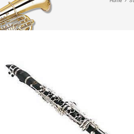
Home
St
