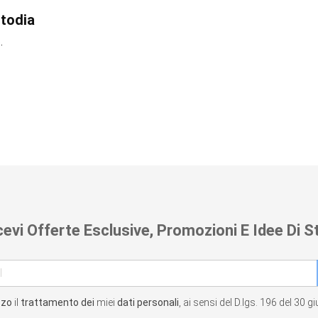
stodia
.
cevi Offerte Esclusive, Promozioni E Idee Di St
zzo
il
trattamento dei
miei
dati personali
, ai sensi del D.lgs. 196 del 30 