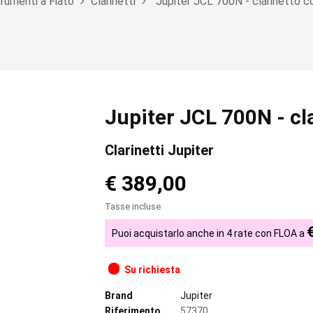
rumenti a Fiato
Clarinetti
Jupiter JCL 700N - clarinetto c
Jupiter JCL 700N - cl
Clarinetti Jupiter
€ 389,00
Tasse incluse
Puoi acquistarlo anche in 4 rate con FLOA a
Su richiesta
Brand
Jupiter
Riferimento
57370