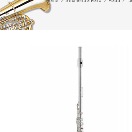
Home
Strumenti a Fiato
Flauti
J
