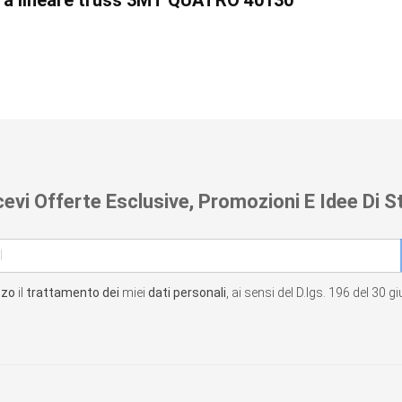
tura lineare truss 3MT QUATRO 40130
cevi Offerte Esclusive, Promozioni E Idee Di St
zzo
il
trattamento dei
miei
dati personali
, ai sensi del D.lgs. 196 del 30 