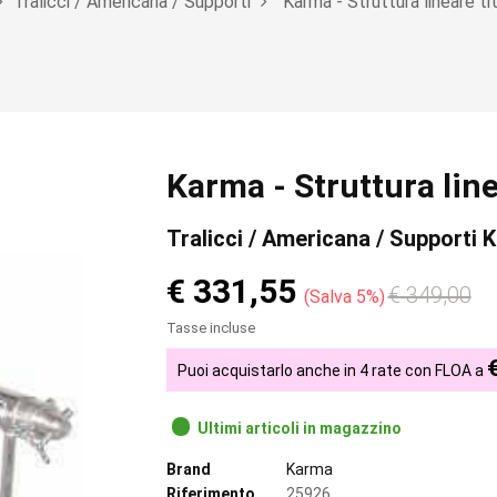
Tralicci / Americana / Supporti
Karma - Struttura lineare
Karma - Struttura li
Tralicci / Americana / Supporti 
€ 331,55
€ 349,00
Salva 5%
Tasse incluse
Puoi acquistarlo anche in 4 rate con FLOA a
Ultimi articoli in magazzino
Brand
Karma
Riferimento
25926