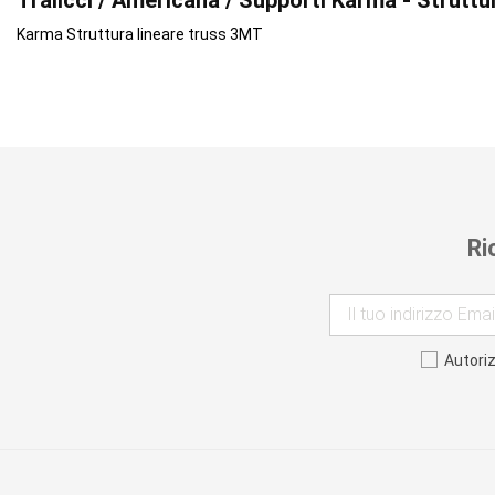
Tralicci / Americana / Supporti Karma - Strut
Karma Struttura lineare truss 3MT
Ri
Autori