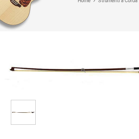
Home
Strumenti a Corda
