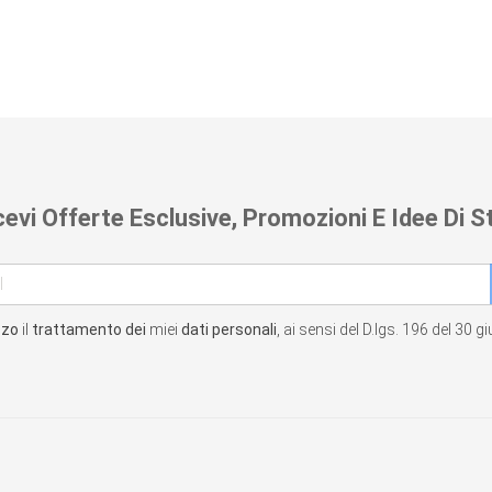
cevi Offerte Esclusive, Promozioni E Idee Di St
zzo
il
trattamento dei
miei
dati personali
, ai sensi del D.lgs. 196 del 30 