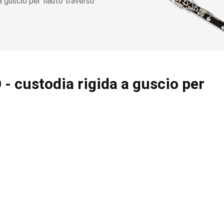
 guscio per flauto traverso
- custodia rigida a guscio per