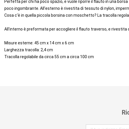
Perfetta per chi ha poco spazio, e vuole riporre il flauto in una bor
poco ingombrante. All'esterno è rivestita di tessuto di nylon, imper
Cosa c'è in quella piccola borsina con moschetto? La tracolla regolabil
All'interno è preformata per accogliere il flauto traverso, e rivestita 
Misure esterne: 45 cm x 14 cm x 6 cm
Larghezza tracolla: 2,4 cm
Tracolla regolabile da circa 55 cm a circa 100 cm
Ri