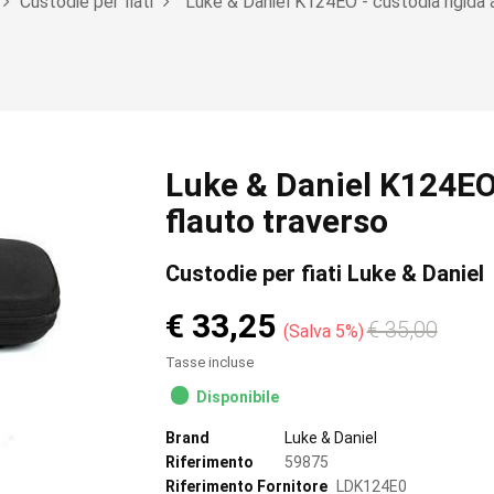
Custodie per fiati
Luke & Daniel K124EO - custodia rigida a
Luke & Daniel K124EO 
flauto traverso
Custodie per fiati Luke & Daniel
€ 33,25
€ 35,00
Salva 5%
Tasse incluse
Disponibile
Brand
Luke & Daniel
Riferimento
59875
Riferimento Fornitore
LDK124E0